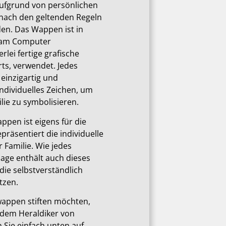
aufgrund von persönlichen
nach den geltenden Regeln
den. Das Wappen ist in
 am Computer
rlei fertige grafische
ts, verwendet. Jedes
 einzigartig und
individuelles Zeichen, um
ie zu symbolisieren.
ppen ist eigens für die
präsentiert die individuelle
 Familie. Wie jedes
ge enthält auch dieses
die selbstverständlich
tzen.
wappen stiften möchten,
 dem Heraldiker von
en Sie einfach unten auf