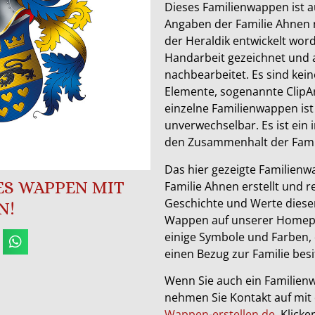
Dieses Familienwappen ist 
Angaben der Familie Ahnen 
der Heraldik entwickelt wor
Handarbeit gezeichnet und
nachbearbeitet. Es sind keine
Elemente, sogenannte ClipAr
einzelne Familienwappen ist
unverwechselbar. Es ist ein 
den Zusammenhalt der Famil
Das hier gezeigte Familienwa
SES WAPPEN MIT
Familie Ahnen erstellt und re
Geschichte und Werte dieser
N!
Wappen auf unserer Homepa
einige Symbole und Farben, 
einen Bezug zur Familie besi
Wenn Sie auch ein Familien
nehmen Sie Kontakt auf mit
Wappen-erstellen.de
. Klick