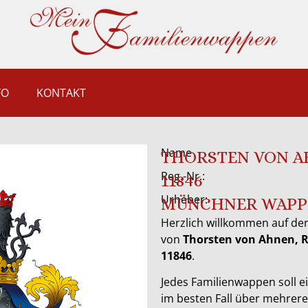
FO
KONTAKT
Name
THORSTEN VON 
Reg.-Nr.:
11846
Urheber:
MÜNCHNER WAPP
Herzlich willkommen auf der
von
Thorsten von Ahnen, 
11846
.
Jedes Familienwappen soll ei
im besten Fall über mehrer