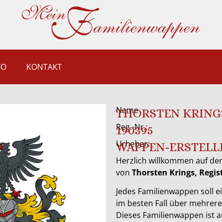
FO
KONTAKT
Name
THORSTEN KRING
Reg.-Nr.:
190395
Urheber:
WAPPEN-ERSTELL
Herzlich willkommen auf der
von
Thorsten Krings, Regi
Jedes Familienwappen soll ei
im besten Fall über mehrer
Dieses Familienwappen ist 