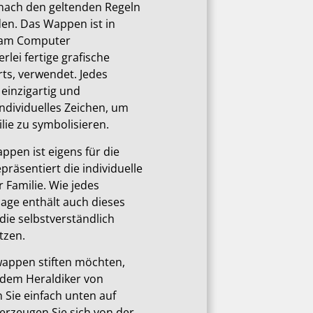
 nach den geltenden Regeln
den. Das Wappen ist in
 am Computer
rlei fertige grafische
ts, verwendet. Jedes
 einzigartig und
individuelles Zeichen, um
ie zu symbolisieren.
ppen ist eigens für die
epräsentiert die individuelle
 Familie. Wie jedes
ge enthält auch dieses
die selbstverständlich
tzen.
wappen stiften möchten,
 dem Heraldiker von
en Sie einfach unten auf
berzeugen Sie sich von der