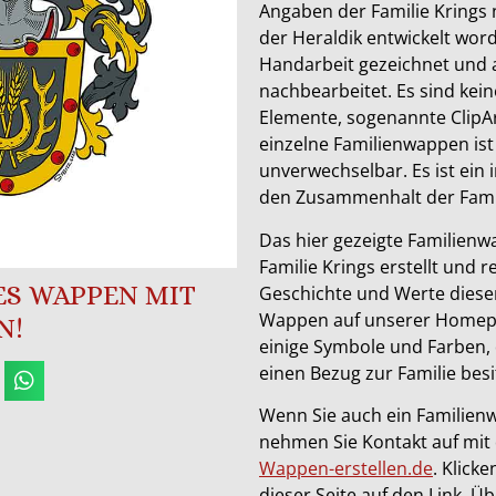
Angaben der Familie Krings
der Heraldik entwickelt wor
Handarbeit gezeichnet und
nachbearbeitet. Es sind keine
Elemente, sogenannte ClipAr
einzelne Familienwappen ist
unverwechselbar. Es ist ein 
den Zusammenhalt der Famil
Das hier gezeigte Familienwa
Familie Krings erstellt und r
SES WAPPEN MIT
Geschichte und Werte dieser
Wappen auf unserer Homepa
N!
einige Symbole und Farben, 
einen Bezug zur Familie besi
Wenn Sie auch ein Familien
nehmen Sie Kontakt auf mit
Wappen-erstellen.de
. Klick
dieser Seite auf den Link. Ü