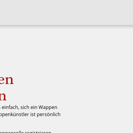
en
en
s einfach, sich ein Wappen
ppenkünstler ist persönlich
appenrolle registrieren,