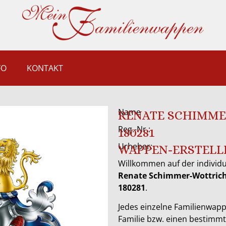
FO
KONTAKT
Name
RENATE SCHIMM
Reg.-Nr.:
180281
Urheber:
WAPPEN-ERSTELL
Willkommen auf der individ
Renate Schimmer-Wottric
180281
.
Jedes einzelne Familienwapp
Familie bzw. einen bestimm