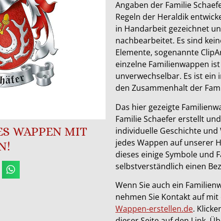
Angaben der Familie Schaef
Regeln der Heraldik entwick
in Handarbeit gezeichnet 
nachbearbeitet. Es sind keine
Elemente, sogenannte ClipAr
einzelne Familienwappen ist
unverwechselbar. Es ist ein 
den Zusammenhalt der Famil
Das hier gezeigte Familienwa
Familie Schaefer erstellt und
SES WAPPEN MIT
individuelle Geschichte und 
jedes Wappen auf unserer 
N!
dieses einige Symbole und F
selbstverständlich einen Bez
Wenn Sie auch ein Familien
nehmen Sie Kontakt auf mit
Wappen-erstellen.de
. Klick
dieser Seite auf den Link. Ü