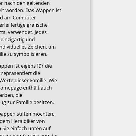
er nach den geltenden
elt worden. Das Wappen ist
und am Computer
rlei fertige grafische
ts, verwendet. Jedes
 einzigartig und
individuelles Zeichen, um
ie zu symbolisieren.
ppen ist eigens für die
 repräsentiert die
Werte dieser Familie. Wie
Homepage enthält auch
arben, die
ug zur Familie besitzen.
wappen stiften möchten,
 dem Heraldiker von
en Sie einfach unten auf
berzeugen Sie sich von der