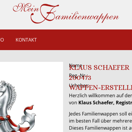
FO
KONTAKT
Name
KLAUS SCHAEFER
Reg.-Nr.:
200473
Urheber:
WAPPEN-ERSTELL
Herzlich willkommen auf der
von
Klaus Schaefer, Regis
Jedes Familienwappen soll ei
im besten Fall über mehrer
Dieses Familienwappen ist 