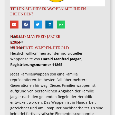
TEILEN SIE DIESES WAPPEN MIT IHREN
FREUNDEN!
Name
HARALD MANFRED JAEGER
Reg.-Nr.:
11865
Urheber:
MÜNCHNER WAPPEN-HEROLD
Herzlich willkommen auf der individuellen
Wappenseite von
Harald Manfred Jaeger,
Registrierungsnummer 11865
.
Jedes Familienwappen soll eine Familie
repräsentieren, im besten Fall über mehrere
Generationen hinweg. Dieses Familienwappen ist
aufgrund von persönlichen Angaben der Familie
Jaeger nach den geltenden Regeln der Heraldik
entwickelt worden. Das Wappen ist in Handarbeit
gezeichnet und am Computer nachbearbeitet. Es sind
keinerlei fertige grafische Elemente, sogenannte