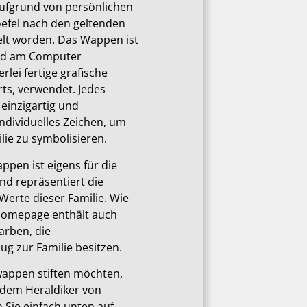
aufgrund von persönlichen
oefel nach den geltenden
elt worden. Das Wappen ist
und am Computer
rlei fertige grafische
ts, verwendet. Jedes
 einzigartig und
individuelles Zeichen, um
ie zu symbolisieren.
ppen ist eigens für die
und repräsentiert die
Werte dieser Familie. Wie
Homepage enthält auch
arben, die
ug zur Familie besitzen.
wappen stiften möchten,
 dem Heraldiker von
en Sie einfach unten auf