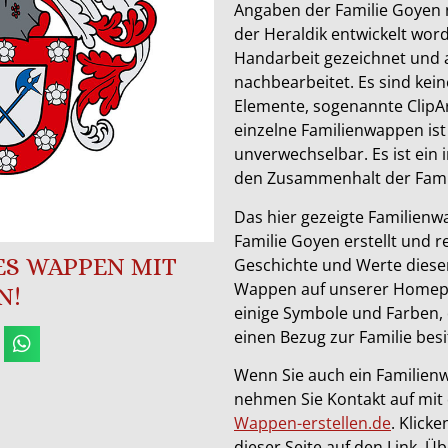
Angaben der Familie Goyen 
der Heraldik entwickelt wor
Handarbeit gezeichnet und
nachbearbeitet. Es sind keine
Elemente, sogenannte ClipAr
einzelne Familienwappen ist
unverwechselbar. Es ist ein 
den Zusammenhalt der Famil
Das hier gezeigte Familienwa
Familie Goyen erstellt und re
SES WAPPEN MIT
Geschichte und Werte dieser
Wappen auf unserer Homepa
N!
einige Symbole und Farben, 
einen Bezug zur Familie besi
Wenn Sie auch ein Familien
nehmen Sie Kontakt auf mit
Wappen-erstellen.de
. Klick
dieser Seite auf den Link. Ü