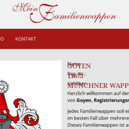
FO
KONTAKT
Name
GOYEN
Reg.-Nr.:
11673
Urheber:
MÜNCHNER WAPP
Herzlich willkommen auf der
von
Goyen, Registrierung
Jedes Familienwappen soll ei
im besten Fall über mehrer
Dieses Familienwappen ist 