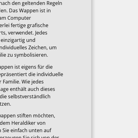
nach den geltenden Regeln
den. Das Wappen ist in
 am Computer
rlei fertige grafische
ts, verwendet. Jedes
 einzigartig und
individuelles Zeichen, um
ie zu symbolisieren.
ppen ist eigens für die
präsentiert die individuelle
 Familie. Wie jedes
ge enthält auch dieses
die selbstverständlich
tzen.
wappen stiften möchten,
 dem Heraldiker von
en Sie einfach unten auf
berzeugen Sie sich von der