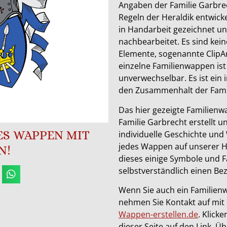
Angaben der Familie Garbre
Regeln der Heraldik entwick
in Handarbeit gezeichnet 
nachbearbeitet. Es sind keine
Elemente, sogenannte ClipAr
einzelne Familienwappen ist
unverwechselbar. Es ist ein 
den Zusammenhalt der Famil
Das hier gezeigte Familienwa
Familie Garbrecht erstellt u
SES WAPPEN MIT
individuelle Geschichte und 
jedes Wappen auf unserer 
N!
dieses einige Symbole und F
selbstverständlich einen Bez
Wenn Sie auch ein Familien
nehmen Sie Kontakt auf mit
Wappen-erstellen.de
. Klick
dieser Seite auf den Link. Ü