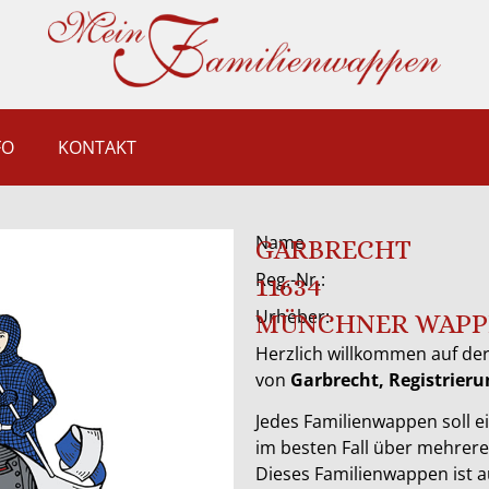
FO
KONTAKT
Name
GARBRECHT
Reg.-Nr.:
11634
Urheber:
MÜNCHNER WAPP
Herzlich willkommen auf der
von
Garbrecht, Registrie
Jedes Familienwappen soll ei
im besten Fall über mehrer
Dieses Familienwappen ist 