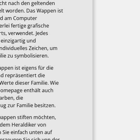
cht nach den geltenden
elt worden. Das Wappen ist
und am Computer
rlei fertige grafische
ts, verwendet. Jedes
 einzigartig und
individuelles Zeichen, um
ie zu symbolisieren.
ppen ist eigens für die
nd repräsentiert die
Werte dieser Familie. Wie
Homepage enthält auch
arben, die
ug zur Familie besitzen.
wappen stiften möchten,
 dem Heraldiker von
en Sie einfach unten auf
berzeugen Sie sich von der