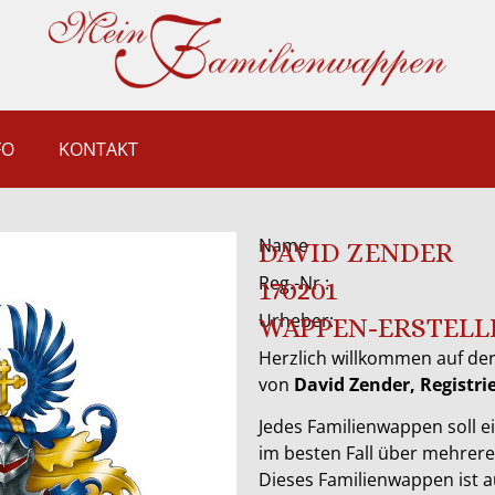
FO
KONTAKT
Name
DAVID ZENDER
Reg.-Nr.:
170201
Urheber:
WAPPEN-ERSTELL
Herzlich willkommen auf der
von
David Zender, Regist
Jedes Familienwappen soll ei
im besten Fall über mehrer
Dieses Familienwappen ist 