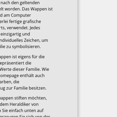
 nach den geltenden
elt worden. Das Wappen ist
und am Computer
rlei fertige grafische
ts, verwendet. Jedes
 einzigartig und
individuelles Zeichen, um
ie zu symbolisieren.
ppen ist eigens für die
repräsentiert die
Werte dieser Familie. Wie
Homepage enthält auch
arben, die
ug zur Familie besitzen.
wappen stiften möchten,
 dem Heraldiker von
en Sie einfach unten auf
berzeugen Sie sich von der