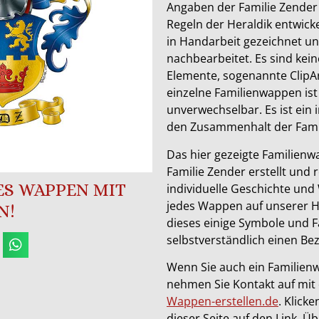
Angaben der Familie Zender
Regeln der Heraldik entwick
in Handarbeit gezeichnet 
nachbearbeitet. Es sind keine
Elemente, sogenannte ClipAr
einzelne Familienwappen ist
unverwechselbar. Es ist ein 
den Zusammenhalt der Famil
Das hier gezeigte Familienwa
Familie Zender erstellt und 
SES WAPPEN MIT
individuelle Geschichte und 
jedes Wappen auf unserer 
N!
dieses einige Symbole und F
selbstverständlich einen Bez
Wenn Sie auch ein Familien
nehmen Sie Kontakt auf mit
Wappen-erstellen.de
. Klick
dieser Seite auf den Link. Ü