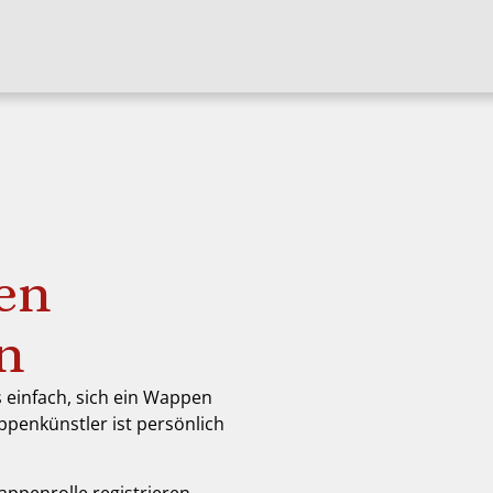
en
en
s einfach, sich ein Wappen
ppenkünstler ist persönlich
appenrolle registrieren,