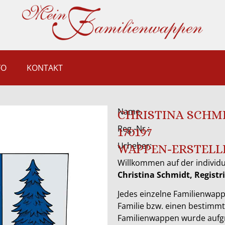
FO
KONTAKT
Name
CHRISTINA SCHM
Reg.-Nr.:
170197
Urheber:
WAPPEN-ERSTELL
Willkommen auf der individ
Christina Schmidt, Regis
Jedes einzelne Familienwapp
Familie bzw. einen bestimm
Familienwappen wurde aufg